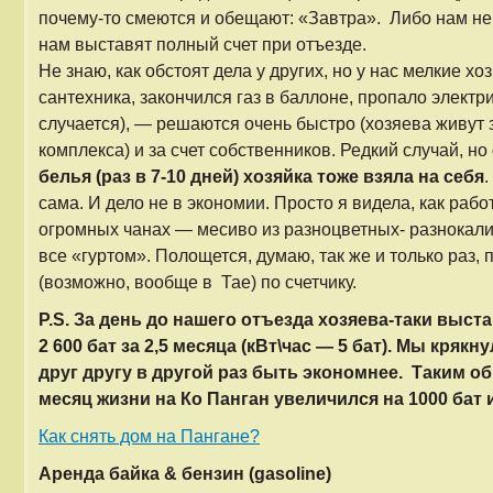
почему-то смеются и обещают: «Завтра». Либо нам не
нам выставят полный счет при отъезде.
Не знаю, как обстоят дела у других, но у нас мелкие х
сантехника, закончился газ в баллоне, пропало электр
случается), — решаются очень быстро (хозяева живут 
комплекса) и за счет собственников. Редкий случай, но
белья (раз в 7-10 дней) хозяйка тоже взяла на себя
сама. И дело не в экономии. Просто я видела, как раб
огромных чанах — месиво из разноцветных- разнокал
все «гуртом». Полощется, думаю, так же и только раз,
(возможно, вообще в Тае) по счетчику.
P.S. За день до нашего отъезда хозяева-таки выста
2 600 бат за 2,5 месяца (кВт\час — 5 бат). Мы кряк
друг другу в другой раз быть экономнее. Таким об
месяц жизни на Ко Панган увеличился на 1000 бат и
Как снять дом на Пангане?
Аренда байка & б
ензин (gasoline)