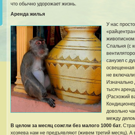
что обычно удорожает жизнь.
Аренда жилья
У нас прост
«райцентра» 
живописном,
Спальня (с к
вентилятором
санузел с ду
освещенная 
не включали) 
Изначально 
тысяч аренда
(Расхожий в
Кондиционер
довольно ча
между делом
В целом за месяц сожгли без малого 1000 бат.
Стран
хозяева нам не предъявляют (живем третий месяц). А