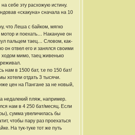
на себе эту расхожую истину.
ндовав «скакуна» сначала на 10
у, что Леша с байком, мягко
и мотор и поехать… Накануне он
нул пальцем таец… Словом, как-
но он отвел его и занялся своими
м ходом мимо, таец живенько
ереживал.
нам в 1500 бат, т.е по 150 бат/
 мы хотели отдать 3 тысячи.
Ниже цен на Пангане за не новый,
на недалекий пляж, например.
лся нам в 4 250 бат/месяц. Если
еры), сумма увеличилась бы
атит, чтобы пару раз проехаться
ке. На тук-туке тот же путь