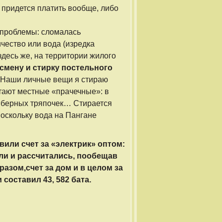
 придется платить вообще, либо
озпроблемы: сломалась
ичество или вода (изредка
здесь же, на территории жилого
смену и стирку постельного
. Наши личные вещи я стираю
отают местные «прачечные»: в
иберных тряпочек… Стирается
 поскольку вода на Пангане
вили счет за «электрик» оптом:
нули и рассчитались, пообещав
разом,счет за дом и в целом за
 составил 43, 582 бата.