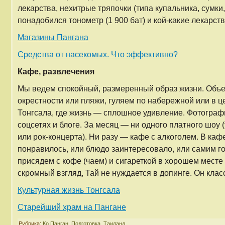
лекарства, нехитрые тряпочки (типа купальника, сумк
понадобился тонометр (1 900 бат) и кой-какие лекарств
Магазины Пангана
Средства от насекомых. Что эффективно?
Кафе, развлечения
Мы ведем спокойный, размеренный образ жизни. Объ
окрестности или пляжи, гуляем по набережной или в 
Тонгсала, где жизнь — сплошное удивление. Фотограф
соцсетях и блоге. За месяц — ни одного платного шоу 
или рок-концерта). Ни разу — кафе с алкоголем. В каф
понравилось, или блюдо заинтересовало, или самим го
присядем с кофе (чаем) и сигареткой в хорошем мест
скромный взгляд, Тай не нуждается в допинге. Он клас
Культурная жизнь Тонгсала
Старейший храм на Пангане
Рубрика:
Ко Панган
,
Подготовка
,
Таиланд