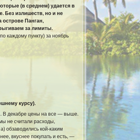
которые (в среднем) удается в
. Без излишеств, но и не
 острове Панган,
прыгиваем за лимиты.
по каждому пункту) за ноябрь
ешнему курсу).
н. В декабре цены на все — выше.
мы не считали расходы,
 а) обзаводились кой-каким
нее, вкуснее покупать и есть, —