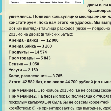
деньги, на 
Красноярске
ущемляясь. Подведя калькуляцию месяца жизни на
констатируем: пока нам этого не удалось. Мы вы
Вот как выглядит таблица расходов (ниже — подробно 
2013-го на двоих (в тайских батах):
Аренда «дачки» — 12 000
Аренда байка — 3 200
Продукты — 14 574
Промтовары — 5 843
Бензин — 1 050
Услуги — 2 150
Кафе, развлечения — 3 765
Итого: 42 582 бат, или около 44 700 рублей (по нын
Примечание1.
Это ноябрь 2013-го, т.е не совсем сезо
Примечание2.
На первых порах (полмесяца октября) 
поскольку калькуляция была бы не совсем корректной:
хозяйством: б) не ориентировались, где выгоднее, удоб