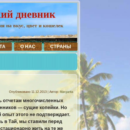
кий дневник
я на вкус, цвет и кошелек
ТА
О НАС
СТРАНЫ
Опубликовано
11.12.2013
|
Автор:
Margarita
ь отчетам многочисленных
нников — сущие копейки. Но
 опыт этого не подтверждает.
ь в Тай, мы ставили перед
 стационарно жить на те же