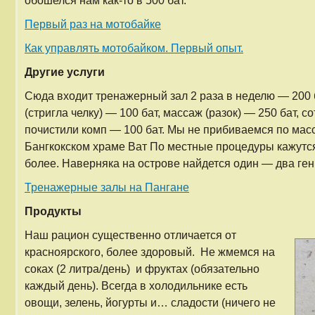
обошелся нам как-то в 500 бат.
Первый раз на мотобайке
Как управлять мотобайком. Первый опыт.
Другие услуги
Сюда входит тренажерный зал 2 раза в неделю — 200 
(стригла челку) — 100 бат, массаж (разок) — 250 бат, с
почистили комп — 100 бат. Мы не прибиваемся по мас
Бангкокском храме Ват По местные процедуры кажут
более. Наверняка на острове найдется один — два ген
Тренажерные залы на Пангане
Продукты
Наш рацион существенно отличается от
красноярского, более здоровый. Не жмемся на
соках (2 литра/день) и фруктах (обязательно
каждый день). Всегда в холодильнике есть
овощи, зелень, йогурты и… сладости (ничего не