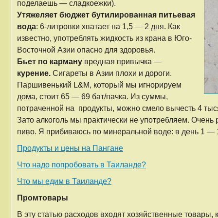
поделаешь — сладкоежки).
Утяжеляет бюджет бутилированная питьевая
вода
: 6-литровки хватает на 1,5 — 2 дня. Как
известно, употреблять жидкость из крана в Юго-
Восточной Азии опасно для здоровья.
Бьет по карману
вредная привычка —
курение.
Сигареты в Азии плохи и дороги.
Паршивенький L&M, который мы игнорируем
дома, стоит 65 — 69 бат/пачка. Из суммы,
потраченной на продукты, можно смело вычесть 4 тыс
Зато алкоголь мы практически не употребляем. Очень 
пиво. Я прибиваюсь по минеральной воде: в день 1 — 1
Продукты и цены на Пангане
Что надо попробовать в Таиланде?
Что мы едим в Таиланде?
Промтовары
В эту статью расходов входят хозяйственные товары, к