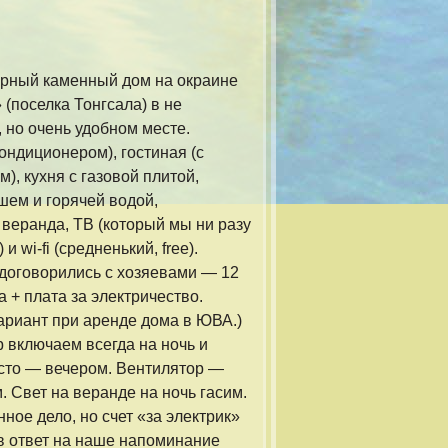
орный каменный дом на окраине
(поселка Тонгсала) в не
 но очень удобном месте.
ондиционером), гостиная (с
), кухня с газовой плитой,
шем и горячей водой,
веранда, ТВ (который мы ни разу
и wi-fi (средненький, free).
договорились с хозяевами — 12
 + плата за электричество.
ариант при аренде дома в ЮВА.)
 включаем всегда на ночь и
сто — вечером. Вентилятор —
. Свет на веранде на ночь гасим.
ное дело, но счет «за электрик»
 в ответ на наше напоминание