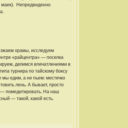
и, маек). Непредвиденно
а.
езжаем храмы, исследуем
центре «райцентра» — поселка
ируем, делимся впечатлениями в
(типа турнира по тайскому боксу
е мы едим, а не пьем: местечко
товить лень. А бывает, просто
е — помедитировать. На наш
сный — такой, какой есть.