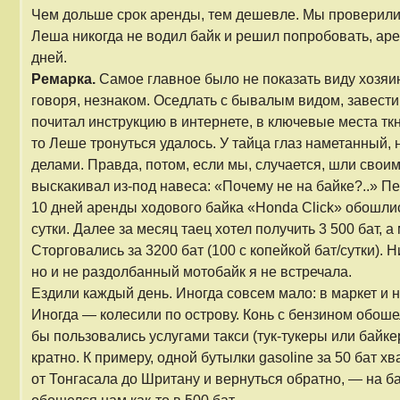
Чем дольше срок аренды, тем дешевле. Мы проверили 
Леша никогда не водил байк и решил попробовать, аре
дней.
Ремарка.
Самое главное было не показать виду хозяин
говоря, незнаком. Оседлать с бывалым видом, завест
почитал инструкцию в интернете, в ключевые места тк
то Леше тронуться удалось. У тайца глаз наметанный, 
делами. Правда, потом, если мы, случается, шли свои
выскакивал из-под навеса: «Почему не на байке?..» П
10 дней аренды ходового байка «Honda Click» обошлись 
сутки. Далее за месяц таец хотел получить 3 500 бат, а
Сторговались за 3200 бат (100 с копейкой бат/сутки). 
но и не раздолбанный мотобайк я не встречала.
Ездили каждый день. Иногда совсем мало: в маркет и 
Иногда — колесили по острову. Конь с бензином обоше
бы пользовались услугами такси (тук-тукеры или байк
кратно. К примеру, одной бутылки gasoline за 50 бат хв
от Тонгасала до Шритану и вернуться обратно, — на бай