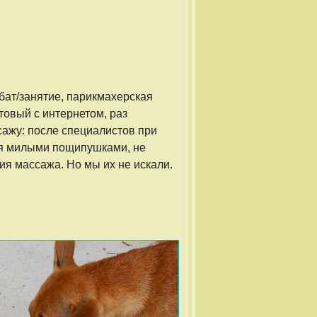
бат/занятие, парикмахерская
отовый с интернетом, раз
сажу: после специалистов при
ся милыми пощипушками, не
ия массажа. Но мы их не искали.