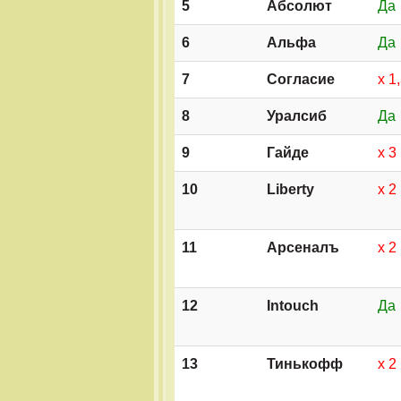
5
Абсолют
Да
6
Альфа
Да
7
Согласие
х 1
8
Уралсиб
Да
9
Гайде
х 3
10
Liberty
х 2
11
Арсеналъ
х 2
12
Intouch
Да
13
Тинькофф
х 2