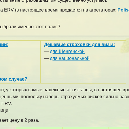
остальные страховщики им существенно уступают.
 на ERV
(в настоящее время продается на агрегаторах:
Poli
ыбрали именно этот полис?
нии:
Дешевые страховки для визы:
—
для Шенгенской
—
для национальной
вом случае?
ю, у которых самые надежные ассистансы, в настоящее вре
ценными, поскольку наборы страхуемых рисков сильно разн
 ERV.
лице.
ет цену в 2 раза.