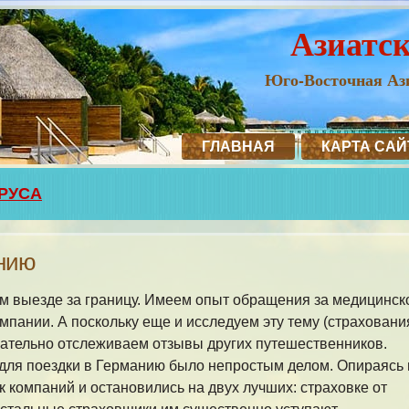
Азиатс
Юго-Восточная Ази
ГЛАВНАЯ
КАРТА САЙ
РУСА
анию
ом выезде за границу. Имеем опыт обращения за медицинск
пании. А поскольку еще и исследуем эту тему (страховани
мательно отслеживаем отзывы других путешественников.
 для поездки в Германию было непростым делом. Опираясь 
к компаний и остановились на двух лучших: страховке от