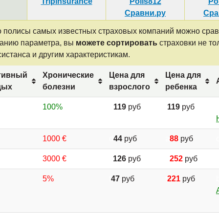
Tripinsurance
Polis812
Po
Сравни.ру
Сра
 то полисы самых известных страховых компаний можно сра
ванию параметра, вы
можете сортировать
страховки не тол
систанса и другим характеристикам.
тивный
Хронические
Цена для
Цена для
дых
болезни
взрослого
ребенка
100%
u
119
руб
l
119
руб
1000 €
d
44
руб
a
88
руб
3000 €
v
126
руб
u
252
руб
5%
f
47
руб
t
221
руб