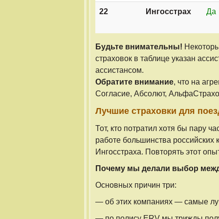
22
Ингосстрах
Да
Будьте внимательны!
Некоторые
страховок в таблице указан асси
ассистансом.
Обратите внимание
, что на агр
Согласие, Абсолют, АльфаСтрахо
Лучшие страховки для поез
Тот, кто потратил хотя бы пару ч
работе большинства российских 
Ингосстраха. Повторять этот оп
Почему мы делали выбор между
Основных причин три:
— об этих компаниях — самые лу
— по полису ERV мы трижды полу