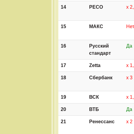
14
РЕСО
х 2
15
МАКС
Не
16
Русский
Да
стандарт
17
Zetta
х 1
18
Сбербанк
х 3
19
ВСК
х 1
20
ВТБ
Да
21
Ренессанс
х 2