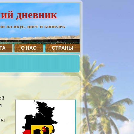
кий дневник
я на вкус, цвет и кошелек
ТА
О НАС
СТРАНЫ
ой
я
на