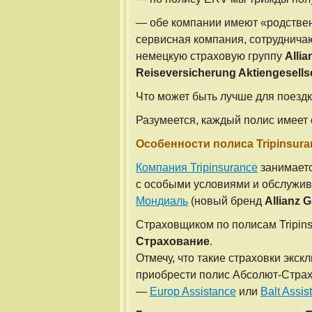
— обе компании имеют «родстве
сервисная компания, сотруднич
немецкую страховую группу
Allia
Reiseversicherung Aktiengesells
Что может быть лучше для поезд
Разумеется, каждый полис имеет 
Особенности полиса Tripinsura
Компания Tripinsurance
занимаетс
с особыми условиями и обслужив
Мондиаль
(новый бренд
Allianz 
Страховщиком по полисам Tripin
Страхование
.
Отмечу, что такие страховки экс
приобрести полис Абсолют-Страх
—
Europ Assistance
или
Balt Assis