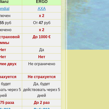
lianz
ERGO
ndial
AXA
лючен
x 2
55
руб
От
47
руб
лючено
x 2
 страховой
До 1000 €
уммы
Нет
Да
Нет
Нет
лее двух
Не ограничено
рахуется
Не страхуется
 будет
Да, будет
ать через 5
действовать через 5
дней
дней
,75 раза
До 2 раз