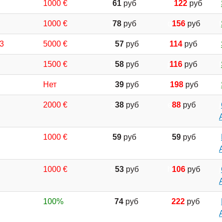
1000 €
l
61
руб
m
122
руб
f
1000 €
t
78
руб
q
156
руб
f
,3
5000 €
g
57
руб
i
114
руб
f
1500 €
h
58
руб
j
116
руб
f
Нет
b
39
руб
r
198
руб
f
2000 €
a
38
руб
e
88
руб
j
1000 €
i
59
руб
b
59
руб
i
1000 €
e
53
руб
h
106
руб
j
100%
s
74
руб
s
222
руб
l