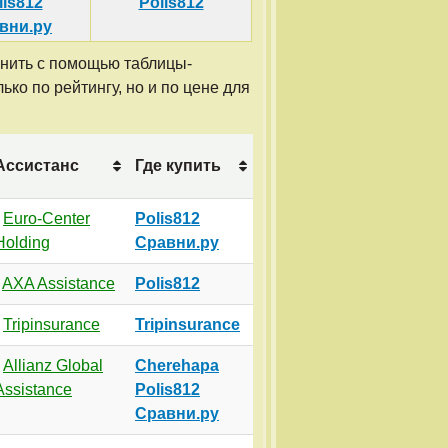
lis812
Polis812
вни.ру
внить с помощью таблицы-
ько по рейтингу, но и по цене для
Ассистанс
Где купить
a
Euro-Center
Polis812
Holding
Сравни.ру
c
AXA Assistance
Polis812
d
Tripinsurance
Tripinsurance
b
Allianz Global
Cherehapa
Assistance
Polis812
Сравни.ру