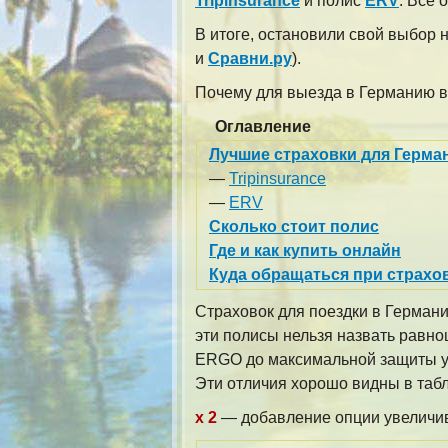
Tripinsurance
и полис
ERV
. Все 
В итоге, остановили свой выбор
и
Сравни.ру
)
.
Почему для выезда в Германию в
Оглавление
Лучшие страховки для Герма
—
Tripinsurance
—
ERV
Сколько стоит полис
Где и как купить онлайн
Куда обращаться при страхо
Страховок для поездки в Германи
эти полисы нельзя назвать равно
ERGO до максимальной защиты у
Эти отличия хорошо видны в таб
x 2
— добавление опции увеличива