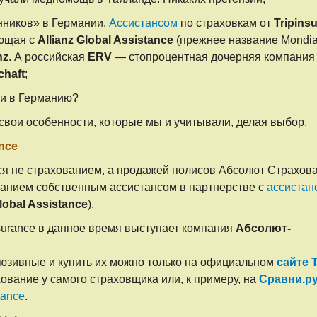
нников» в Германии.
Ассистансом
по страховкам от
Tripins
ающая с
Allianz Global Assistance
(прежнее название Mondial
nz
. А российская
ERV
— стопроцентная дочерняя компания
chaft
;
ки в Германию?
свои особенности, которые мы и учитывали, делая выбор.
nce
я не страхованием, а продажей полисов Абсолют Страхов
анием собственным ассистансом в партнерстве с
ассистан
Global Assistance
).
surance в данное время выступает компания
Абсолют-
клюзивные и купить их можно только
на официальном
сайте T
ование у самого страховщика или, к примеру,
на
Сравни.р
tance
.