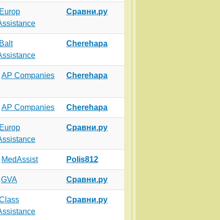
Europ
Сравни.ру
Assistance
Balt
Cherehapa
Assistance
o
AP Companies
Cherehapa
o
AP Companies
Cherehapa
Europ
Сравни.ру
Assistance
q
MedAssist
Polis812
v
GVA
Сравни.ру
Class
Сравни.ру
Assistance