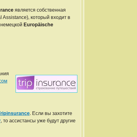
urance
является собственная
 Assistance), который входит в
 немецкой
Europäische
ания
сом
ripinsurance
. Если вы захотите
у
, то ассистансы уже будут другие