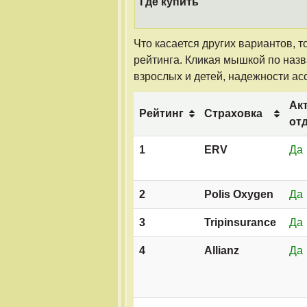
Где купить
Что касается других вариантов,
рейтинга. Кликая мышкой по наз
взрослых и детей, надежности ас
Ак
Рейтинг
Страховка
от
1
ERV
Да
2
Polis Oxygen
Да
3
Tripinsurance
Да
4
Allianz
Да