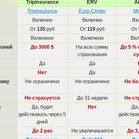
Tripinsurance
ERV
Al
Tripinsurance
Euro-Center
Mo
Включен
Включен
Вк
От
135
руб
От
119
руб
От
Включено
Включено
Вк
езней
До 3000 $
На всю сумму
До 5 %
страхования
с
Да
Да
Нет
Да
нику
Не ограничено
Не ограничено
Не бо
Не страхуется
До 31 недели
Не ст
я
Да, будет
Нет
Да,
действовать через 5
действов
дней
До 2 раз
Не увеличивается
До 3