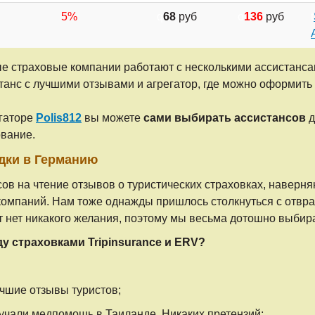
5%
q
68
руб
o
136
руб
t
 страховые компании работают с несколькими ассистансам
станс с лучшими отзывами и агрегатор, где можно оформить
егаторе
Polis812
вы можете
сами выбирать ассистансов
д
вание.
дки в Германию
асов на чтение отзывов о туристических страховках, наверня
компаний. Нам тоже однажды пришлось столкнуться с отвра
ыт нет никакого желания, поэтому мы весьма дотошно выби
 страховками Tripinsurance и ERV?
чшие отзывы туристов;
чали медпомощь в Таиланде. Никаких претензий;