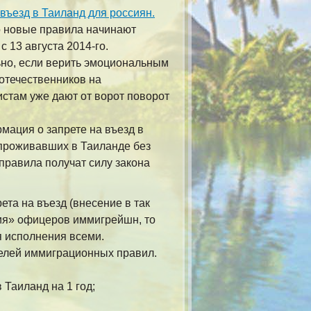
въезд в Таиланд для россиян.
 новые правила начинают
с 13 августа 2014-го.
но, если верить эмоциональным
отечественников на
стам уже дают от ворот поворот
мация о запрете на въезд в
 проживавших в Таиланде без
правила получат силу закона
ета на въезд (внесение в так
ия» офицеров иммигрейшн, то
я исполнения всеми.
телей иммиграционных правил.
 Таиланд на 1 год;