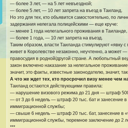
— более 3 лет, — на 5 лет невъездной;
— более 5 лет, — 10 лет запрета на въезд в Таиланд.
Но это для тех, кто объявится самостоятельно, по лич
задержания нелегала полицейскими — еще круче:
— менее 1 года нелегального проживания в Таиланде, 
— более 1 года, — 10 лет запрета на въезд.
Таким образом, власти Таиланда стимулируют «явку с 
живет в Королевстве незаконно, неучтенно, а может —
правосудия в родной/другой стране. А любопытный ве
закон включено наказание за нелегальное проживание 
значит, это факты, известные законодателю, значит, т
А что же ждет тех, кто просрочил визу менее чем н
Таиланд остаются действующими правила:
— нарушение визового режима до 21 дня — штраф 500
— от 3 до 6 недель — штраф 20 тыс. бат и занесение 
иммиграционной службы;
— свыше 6 недель — штраф 20 тыс. бат, занесение в 
иммиграционной службы, тюремное заключение до 2 ле
***