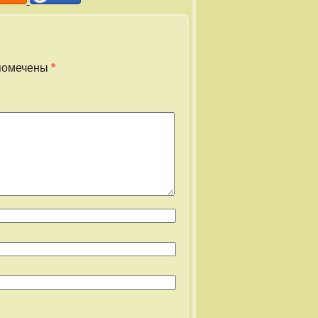
помечены
*