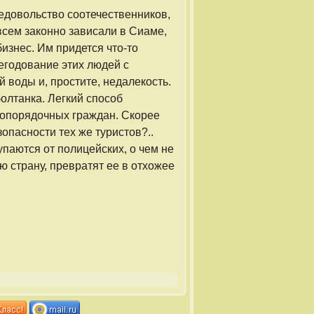
недовольство соотечественников,
всем законно зависали в Сиаме,
бизнес. Им придется что-то
егодование этих людей с
й воды и, простите, недалекость.
лтанка. Легкий способ
ропорядочных граждан. Скорее
опасности тех же туристов?..
паются от полицейских, о чем не
 страну, превратят ее в отхожее