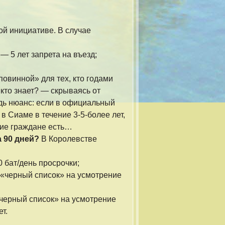
ной инициативе. В случае
— 5 лет запрета на въезд;
повинной» для тех, кто годами
 кто знает? — скрываясь от
дь нюанс: если в официальный
в Сиаме в течение 3-5-более лет,
акие граждане есть…
а 90 дней?
В Королевстве
 бат/день просрочки;
в «черный список» на усмотрение
«черный список» на усмотрение
т.