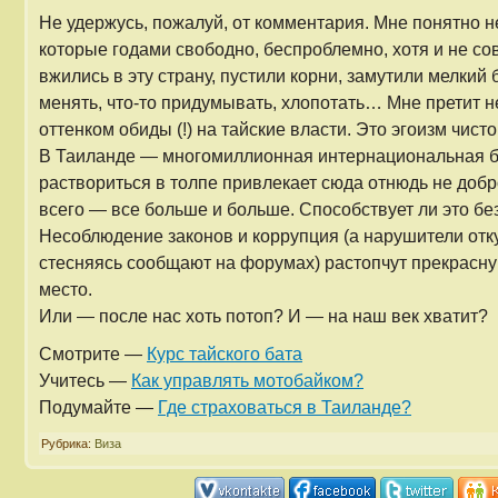
Не удержусь, пожалуй, от комментария. Мне понятно 
которые годами свободно, беспроблемно, хотя и не со
вжились в эту страну, пустили корни, замутили мелкий 
менять, что-то придумывать, хлопотать… Мне претит н
оттенком обиды (!) на тайские власти. Это эгоизм чисто
В Таиланде — многомиллионная интернациональная бо
раствориться в толпе привлекает сюда отнюдь не доб
всего — все больше и больше. Способствует ли это без
Несоблюдение законов и коррупция (а нарушители отку
стесняясь сообщают на форумах) растопчут прекрасную
место.
Или — после нас хоть потоп? И — на наш век хватит?
Смотрите —
Курс тайского бата
Учитесь —
Как управлять мотобайком?
Подумайте —
Где страховаться в Таиланде?
Рубрика:
Виза