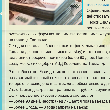
Безвизовый 
Официально
действовать 
Неофициаль
репликам со
русскоязычных форумах, нашим «загостившимся» тури
на границе Таиланда.
Сегодня появилась более четкая (официальная) инфор
Таиланд для «пересидевших» (overstay) иностранцев,
визы или с просроченной визой более 90 дней. Новые 
сразу же, как их одобрит МВД Королевства Таиланд.
Это любопытно. Если до сих пор наказание в виде запр
называемый «черный список») зависело от «настроен
теперь оно возведено в ранг закона, обязательного дл
Итак, Таиланд закрывает границы для грубых наруши
Если нарушение визового режима составляет:
— более 90 дней, иностранец лишается права въезда в
— более 1 года, — 3 года запрета на въезд;