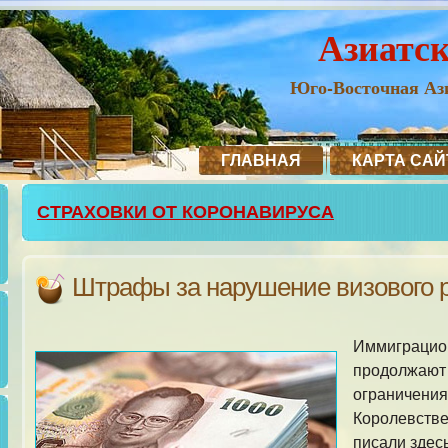
Азиатс
Юго-Восточная Ази
ГЛАВНАЯ
КАРТА САЙ
СТРАХОВКИ ОТ КОРОНАВИРУСА
Штрафы за нарушение визового 
Иммиграцио
продолжают 
ограничения
Королевстве
писали здесь