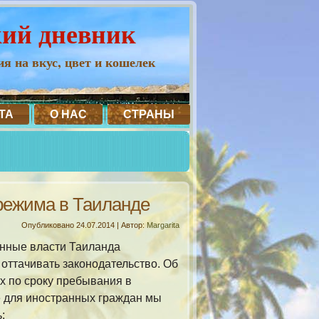
кий дневник
я на вкус, цвет и кошелек
ТА
О НАС
СТРАНЫ
режима в Таиланде
Опубликовано
24.07.2014
|
Автор:
Margarita
нные власти Таиланда
оттачивать законодательство. Об
х по сроку пребывания в
 для иностранных граждан мы
: