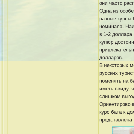
они часто рас
Одна из особ
разные курсы 
номинала. На
в 1-2 доллара
купюр достоин
привлекательн
долларов.
В некоторых м
русских турист
поменять на б
иметь ввиду, ч
слишком выго
Ориентировочн
курс бата к д
представлена 