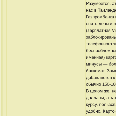
Разумеется, э
нас в Таиланд
Газпромбанка 
снять деньги 
(зарплатная V
заблокированы
телефонного з
беспроблемной
именная) карто
минусы — бол
банкомат. Зам
добавляется к
обычно 150-18
В целом же, н
доллары, а за
курсу, пользо
удобно. Карто