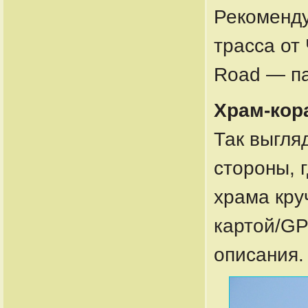
Рекоменду
трасса от
Road — п
Храм-кор
Так выгля
стороны, 
храма кру
картой/GP
описания.