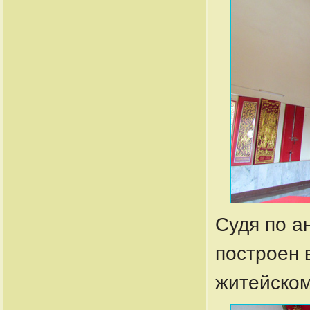
Судя по а
построен в
житейско