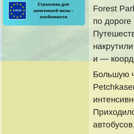
Страховка для
Forest Pa
шенгенской визы -
особенности
по дороге 
Путешеств
накрутили
и — коорд
Большую ч
Petchkase
интенсивн
Приходило
автобусов