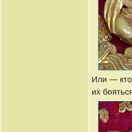
Или — кто
их боятьс