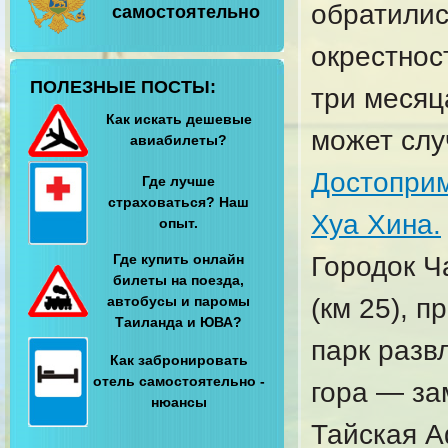
обратилис
самостоятельно
окрестност
ПОЛЕЗНЫЕ ПОСТЫ:
три месяц
Как искать дешевые
может слу
авиабилеты?
Достопри
Где лучше
страховаться? Наш
Хуа Хина.
опыт.
Где купить онлайн
Городок Ч
билеты на поезда,
автобусы и паромы
(км 25), 
Таиланда и ЮВА?
парк развл
Как забронировать
отель самостоятельно -
гора — за
нюансы
Тайская А