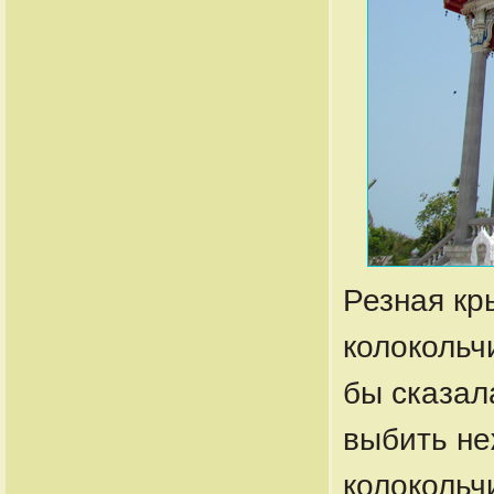
Резная кр
колокольч
бы сказал
выбить не
колокольч