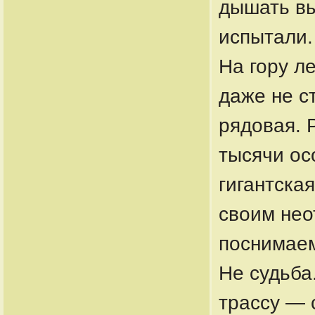
дышать вы
испытали.
На гору л
даже не с
рядовая. Р
тысячи ос
гигантская
своим нео
поснимаем
Не судьба
трассу — 