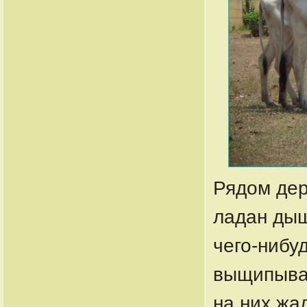
Рядом дер
ладан дыш
чего-нибу
выщипываю
на них жа