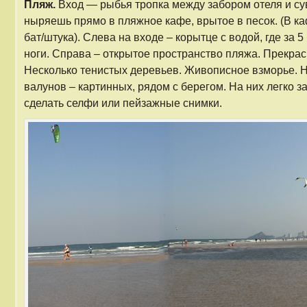
Пляж.
Вход — рыбья тропка между забором отеля и с
ныряешь прямо в пляжное кафе, врытое в песок. (В ка
бат/штука). Слева на входе – корытце с водой, где за 5
ноги. Справа – открытое пространство пляжа. Прекра
Несколько тенистых деревьев. Живописное взморье. Н
валунов – картинных, рядом с берегом. На них легко з
сделать селфи или пейзажные снимки.