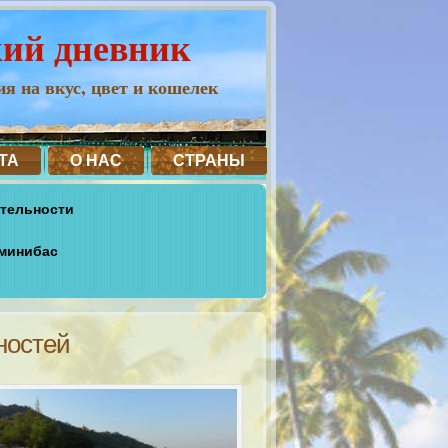
кий дневник
я на вкус, цвет и кошелек
ТА
О НАС
СТРАНЫ
ательности
 минибас
ностей