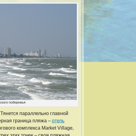
ского побережья
 Тянется параллельно главной
верная граница пляжа –
отель
ргового комплекса Market Village,
трех этих точек – своя пляжная