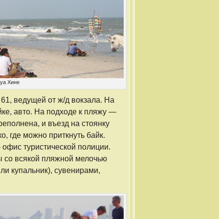
Хуа Хине
61, ведущей от ж/д вокзала. На
ке, авто. На подходе к пляжу —
реполнена, и въезд на стоянку
о, где можно приткнуть байк.
— офис туристической полиции.
ы со всякой пляжной мелочью
ли купальник), сувенирами,