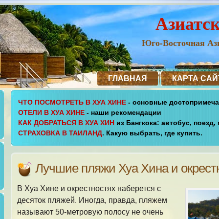
Азиатс
Юго-Восточная Ази
ГЛАВНАЯ
КАРТА САЙ
ЧТО ПОСМОТРЕТЬ В ХУА ХИНЕ
- основные достопримеч
ОТЕЛИ В ХУА ХИНЕ
- наши рекомендации
КАК ДОБРАТЬСЯ В ХУА ХИН
из Бангкока: автобус, поезд,
СТРАХОВКА В ТАИЛАНД
. Какую выбрать, где купить.
Лучшие пляжи Хуа Хина и окрест
В Хуа Хине и окрестностях наберется с
десяток пляжей. Иногда, правда, пляжем
называют 50-метровую полосу не очень