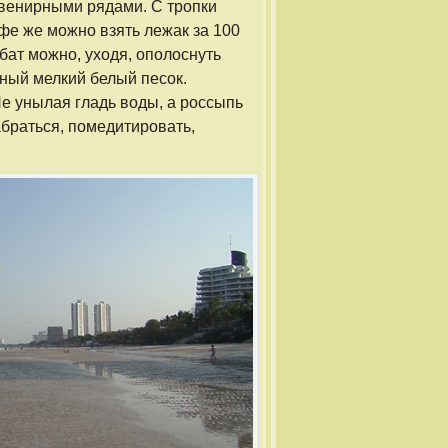
увенирными рядами. С тропки
фе же можно взять лежак за 100
 бат можно, уходя, ополоснуть
сный мелкий белый песок.
е унылая гладь воды, а россыпь
абраться, помедитировать,