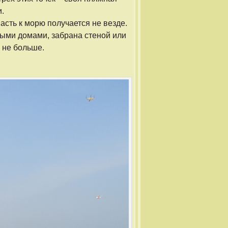
и.
сть к морю получается не везде.
ными домами, забрана стеной или
 не больше.