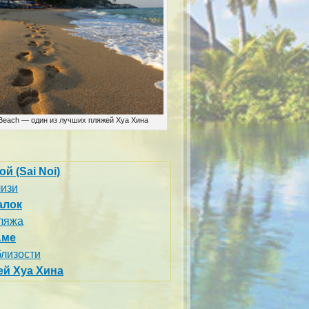
 Beach — один из лучших пляжей Хуа Хина
й (Sai Noi)
лизи
алок
пляжа
Аме
близости
ей Хуа Хина