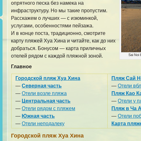
опрятного песка без намека на
инфраструктуру. Но мы такие пропустим.
Расскажем о лучших — с изюминкой,
услугами, особенностями пейзажа.
И в конце поста, традиционно, смотрите
карту пляжей Хуа Хина и читайте, как до них
добраться. Бонусом — карта приличных
Sai Noi
отелей рядом с каждой пляжной зоной.
Главное
Городской пляж Хуа Хина
Пляж Сай Но
—
Северная часть
—
Отели вб
—
Отели возле пляжа
Пляж Као К
—
Центральная часть
—
Отели у 
—
Отели рядом с пляжем
Пляж в Ча 
—
Южная часть
—
Отели по
—
Отели неподалеку
Карта пляж
Городской пляж Хуа Хина