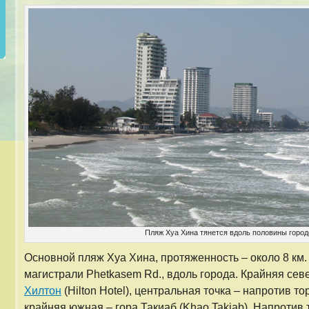
Пляж Хуа Хина тянется вдоль половины город
Основной пляж Хуа Хина, протяженность – около 8 км.
магистрали Phetkasem Rd., вдоль города. Крайняя се
Хилтон
(Hilton Hotel), центральная точка – напротив то
крайняя южная – гора Такиаб (Khao Takiab). Напротив 