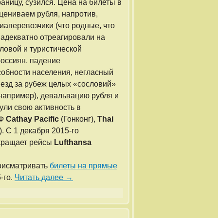
аницу, сузился. Цена на билеты в
сцениваем рубля, напротив,
иаперевозчики (что родные, что
 адекватно отреагировали на
ловой и туристической
россиян, падение
обности населения, негласный
ыезд за рубеж целых «сословий»
 например), девальвацию рубля и
ули свою активность в
РФ
Cathay Pacific
(Гонконг),
Thai
. С 1 декабря 2015-го
окращает рейсы
Lufthansa
присматривать
билеты на прямые
-го.
Читать далее
→