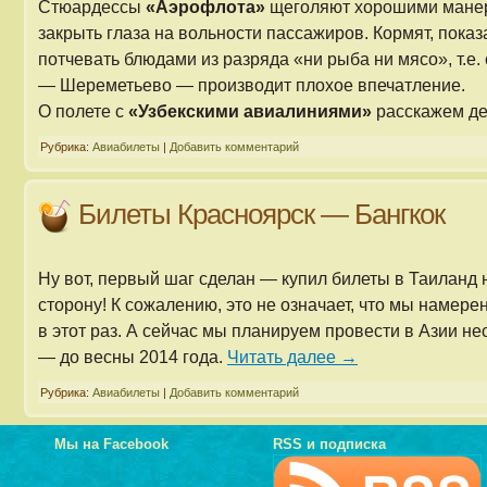
Стюардессы
«Аэрофлота»
щеголяют хорошими манера
закрыть глаза на вольности пассажиров. Кормят, показа
потчевать блюдами из разряда «ни рыба ни мясо», т.е
— Шереметьево — производит плохое впечатление.
О полете с
«Узбекскими авиалиниями»
расскажем д
Рубрика:
Авиабилеты
|
Добавить комментарий
Билеты Красноярск — Бангкок
Ну вот, первый шаг сделан — купил билеты в Таиланд н
сторону! К сожалению, это не означает, что мы намере
в этот раз. А сейчас мы планируем провести в Азии н
— до весны 2014 года.
Читать далее
→
Рубрика:
Авиабилеты
|
Добавить комментарий
Мы на Facebook
RSS и подписка