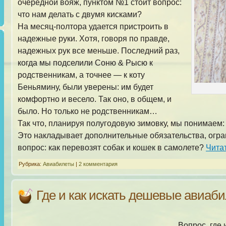
очередной вояж, пунктом №1 стоит вопрос:
что нам делать с двумя кисками?
На месяц-полтора удается пристроить в
надежные руки. Хотя, говоря по правде,
надежных рук все меньше. Последний раз,
когда мы подселили Соню & Рысю к
родственникам, а точнее — к коту
Беньямину, были уверены: им будет
комфортно и весело. Так оно, в общем, и
было. Но только не родственникам…
Так что, планируя полугодовую зимовку, мы понимаем: 
Это накладывает дополнительные обязательства, огра
вопрос: как перевозят собак и кошек в самолете?
Чита
Рубрика:
Авиабилеты
|
2 комментария
Где и как искать дешевые авиаб
Вопрос, где 