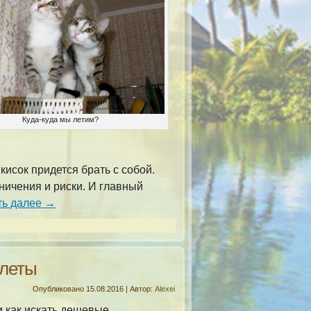
Куда-куда мы летим?
кисок придется брать с собой.
ничения и риски. И главный
ть далее
→
илеты
Опубликовано
15.08.2016
|
Автор:
Alexei
и как искать дешевые