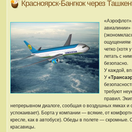
Красноярск-Бангкок через Ташкен
«Аэрофлот»,
авиалинии»
(экономклас
ощущениям 
четко (хотя 
летать с ни
безопасно.
У каждой, в
У
«Трансаэ
безопасност
требуют неу
правил. Эки
непрерывном диалоге, сообщая о воздушных ямках и 
успокаивает). Борта у компании — всякие, от комфортны
кресле, как в автобусе). Обеды в полете — скромные
красавицы.