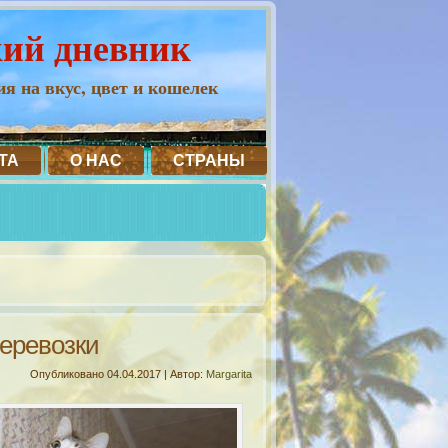
кий дневник
я на вкус, цвет и кошелек
ТА
О НАС
СТРАНЫ
еревозки
Опубликовано
04.04.2017
|
Автор:
Margarita