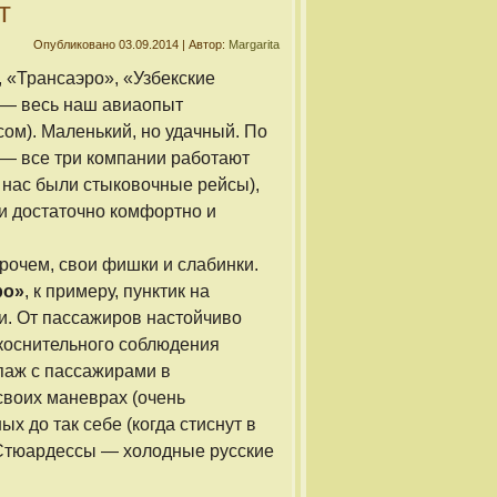
т
Опубликовано
03.09.2014
|
Автор:
Margarita
 «Трансаэро», «Узбекские
 — весь наш авиаопыт
сом). Маленький, но удачный. По
— все три компании работают
у нас были стыковочные рейсы),
ми достаточно комфортно и
прочем, свои фишки и слабинки.
ро»
, к примеру, пунктик на
и. От пассажиров настойчиво
коснительного соблюдения
паж с пассажирами в
своих маневрах (очень
х до так себе (когда стиснут в
. Стюардессы — холодные русские