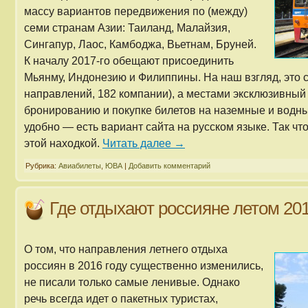
массу вариантов передвижения по (между)
семи странам Азии: Таиланд, Малайзия,
Сингапур, Лаос, Камбоджа, Вьетнам, Бруней.
К началу 2017-го обещают присоединить
Мьянму, Индонезию и Филиппины. На наш взгляд, это 
направлений, 182 компании), а местами эксклюзивный 
бронированию и покупке билетов на наземные и водны
удобно — есть вариант сайта на русском языке. Так ч
этой находкой.
Читать далее
→
Рубрика:
Авиабилеты
,
ЮВА
|
Добавить комментарий
Где отдыхают россияне летом 201
О том, что направления летнего отдыха
россиян в 2016 году существенно изменились,
не писали только самые ленивые. Однако
речь всегда идет о пакетных туристах,