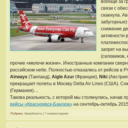
вообще за гр
связи с обе
скакнула. Ав
забугорные)
снижение де
активности 
платежеспос
запрет на в
(силовиков,
прочие «мелочи жизни». Иностранные компании сверн
российском небе. Полностью отказались от рейсов в 
Airways
(Таиланд),
Aigle Azur
(Франция),
Niki
(Австрия)
прекращает полеты в Москву Delta Air Lines (США). С
(Германия)…
Такова реальность, с которой мы столкнулись, начав 
рейсы «Красноярск-Бангкок»
на сентябрь-октябрь 2015
Рубрика:
Авиабилеты
|
7 комментариев