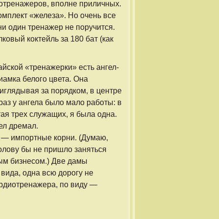
иотренажеров, вполне приличных.
омплект «железа». Но очень все
ни один тренажер не поручится.
овый коктейль за 180 бат (как
айской «тренажерки» есть ангел-
иамка белого цвета. Она
риглядывая за порядком, в центре
 раз у ангела было мало работы: в
тая трех служащих, я была одна.
ел дремал.
 — импортные корни. (Думаю,
голову бы не пришло заняться
м бизнесом.) Две дамы
 вида, одна всю дорогу не
ардиотренажера, по виду —