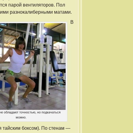
тся парой вентиляторов. Пол
кими разнокалиберными матами.
В
не обладают точностью, но подкачаться
можно.
я тайским боксом). По стенам —