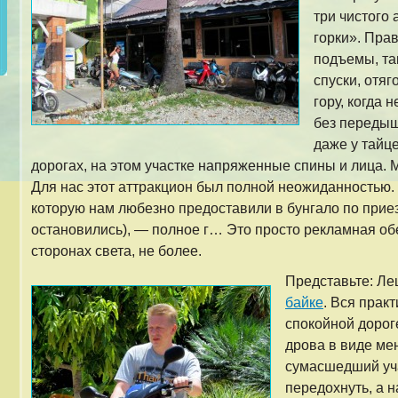
три чистого
горки». Пра
подъемы, та
спуски, отя
гору, когда 
без передыш
даже у тайц
дорогах, на этом участке напряженные спины и лица. 
Для нас этот аттракцион был полной неожиданностью. 
которую нам любезно предоставили в бунгало по приезд
остановились), — полное г… Это просто рекламная об
сторонах света, не более.
Представьте: Л
байке
. Вся прак
спокойной дорог
дрова в виде мен
сумасшедший уча
передохнуть, а н