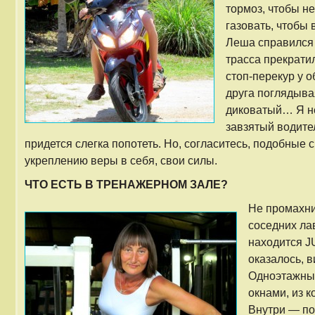
тормоз, чтобы не
газовать, чтобы 
Леша справился 
трасса прекрати
стоп-перекур у о
друга поглядывая
диковатый… Я не
завзятый водите
придется слегка попотеть. Но, согласитесь, подобные 
укреплению веры в себя, свои силы.
ЧТО ЕСТЬ В ТРЕНАЖЕРНОМ ЗАЛЕ?
Не промахни
соседних ла
находится J
оказалось, в
Одноэтажный
окнами, из 
Внутри — по