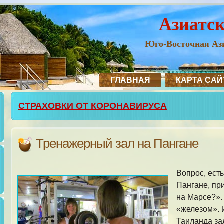
Азиатс
Юго-Восточная Ази
ГЛАВНАЯ
КАРТА САЙ
СТРАХОВКИ ОТ КОРОНАВИРУСА
Тренажерный зал на Пангане
Вопрос, ест
Пангане, пр
на Марсе?».
«железом». 
Таиланда зал