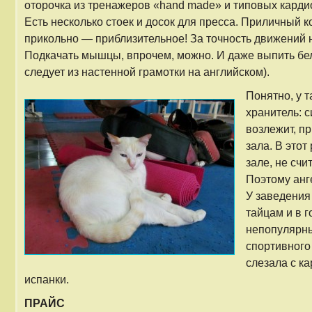
оторочка из тренажеров «hand made» и типовых кард
Есть несколько стоек и досок для пресса. Приличный к
прикольно — приблизительное! За точность движений 
Подкачать мышцы, впрочем, можно. И даже выпить белк
следует из настенной грамотки на английском).
Понятно, у т
хранитель: с
возлежит, п
зала. В этот
зале, не счи
Поэтому анг
У заведения
тайцам и в 
непопулярны
спортивного
слезала с к
испанки.
ПРАЙС