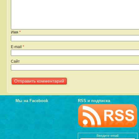
Имя
*
E-mail
*
Сайт
Мы на Facebook
RSS и подписка
Введите email: