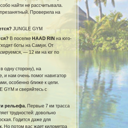
собо найти не рассчитывала.
И презанятный. Проверила на
ется?
JUNGLE GYM
тся?
В поселке
HAAD RIN
на юго-
тходят боты на Самуи. От
ируемся, — 12 км на юг по
 в одну сторону), на
, и нам очень помог навигатор
ами, особенно ближе к цели.
E GYM и сверяйтесь с
и рельефа.
Первые 7 км трасса
ляет трудностей: довольно
оская. Годится даже для
к. Но потом вас ждет километра