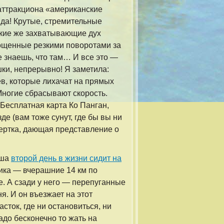
 аттракциона «американские
вда! Крутые, стремительные
кие же захватывающие дух
гощенные резкими поворотами за
не знаешь, что там… И все это —
ки, непрерывно! Я заметила:
ев, которые лихачат на прямых
Многие сбрасывают скорость.
Бесплатная карта Ко Панган,
е (вам тоже сунут, где бы вы ни
ертка, дающая представление о
еша
второй день в жизни сидит на
тика — вчерашние 14 км по
е. А сзади у него — перепуганные
я. И он въезжает на этот
сток, где ни остановиться, ни
адо бесконечно то жать на