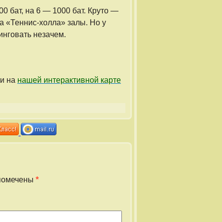
0 бат, на 6 — 1000 бат. Круто —
а «Теннис-холла» залы. Но у
инговать незачем.
ти на
нашей интерактивной карте
помечены
*