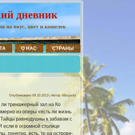
кий дневник
я на вкус, цвет и кошелек
ТА
О НАС
СТРАНЫ
Опубликовано
09.10.2013
|
Автор:
Margarita
ь ли тренажерный зал на Ко
имерно из оперы «есть ли жизнь
 Тайцы равнодушны к забавам с
И если в огромной столице
ы, понятно, есть, то на острове-