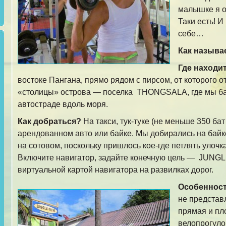
малышке я о
Таки есть! 
себе…
Как называ
Где находи
востоке Пангана, прямо рядом с пирсом, от которого о
«столицы» острова — поселка THONGSALA, где мы баз
автостраде вдоль моря.
Как добраться?
На такси, тук-туке (не меньше 350 бат
арендованном авто или байке. Мы добирались на байке
на сотовом, поскольку пришлось кое-где петлять улочк
Включите навигатор, задайте конечную цель — JUNGL
виртуальной картой навигатора на развилках дорог.
Особенност
не представ
прямая и пл
велопрогуло