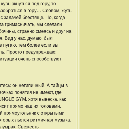
 кувыркнуться под гору, то
взобраться в гору… Словом, жуть.
с задачей блестяще. Но, когда
ла гримасничать, мы сделали
бочины, странно смеясь и друг на
. Вид у нас, думаю, был
 пугаю, тем более если вы
ль. Просто предупреждаю:
ситуации очень способствуют
тесь: он нетипичный. А тайцы в
вочках понятия не имеют, где
UNGLE GYM, хотя вывеска, как
исит прямо над их головами.
 прямоугольник с открытыми
которых льется ритмичная музыка.
лумрак. Свежесть