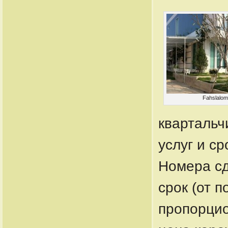
Fahslalo
квартальч
услуг и ср
Номера сд
срок (от 
пропорцио