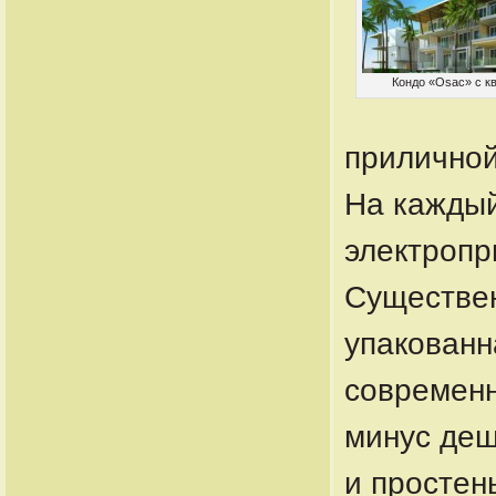
Кондо «Osac» с кв
приличной
На каждый
электропр
Существен
упакованн
современн
минус де
и простен