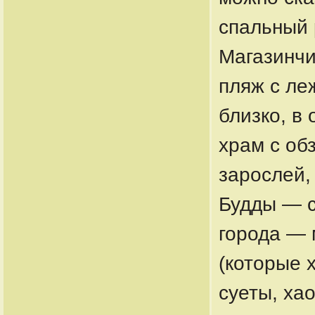
спальный 
Магазинчи
пляж с ле
близко, в
храм с об
зарослей,
Будды — с
города — 
(которые 
суеты, ха