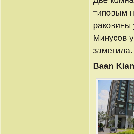
Две комна
типовым н
раковины у
Минусов у 
заметила.
Baan Kian