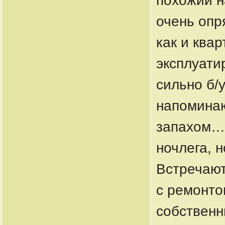
похожий н
очень опр
как и ква
эксплуати
сильно б/у
напоминаю
запахом… 
ночлега, н
Встречают
с ремонто
собственн