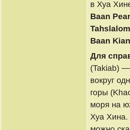
в Хуа Хин
Baan Pea
Tahslalom
Baan Kian
Для спра
(Takiab) 
вокруг од
горы (Khao
моря на ю
Хуа Хина.
можно ска