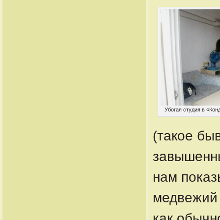
Убогая студия в «Конд
(такое быв
завышенны
нам показ
медвежий 
как обычно