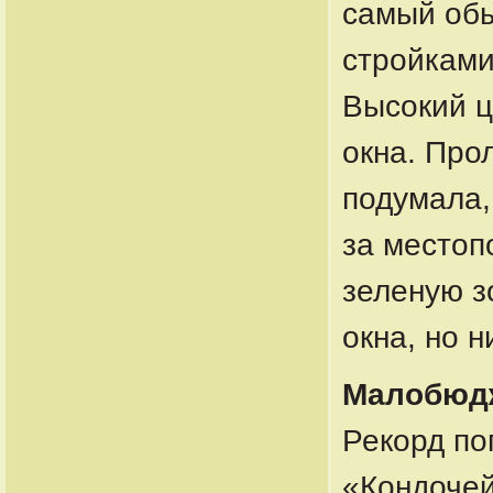
самый обы
стройками
Высокий ц
окна. Про
подумала,
за местоп
зеленую з
окна, но 
Малобюд
Рекорд по
«Кондочей