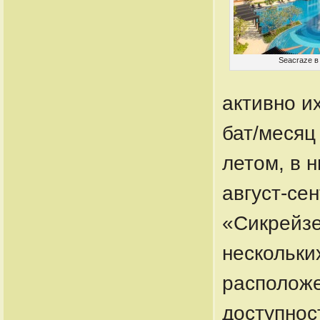
Seacraze в
активно и
бат/месяц
летом, в 
август-сен
«Сикрейзе
нескольки
расположе
доступнос