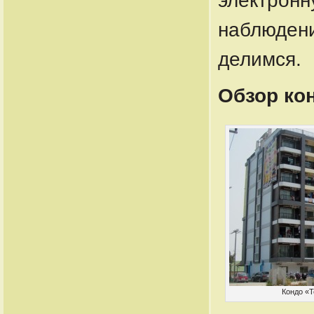
электронн
наблюдени
делимся.
Обзор ко
Кондо «Т