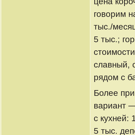
цена коро
говорим н
тыс./меся
5 тыс.; г
стоимости
славный, 
рядом с ба
Более пр
вариант —
с кухней: 
5 тыс. деп