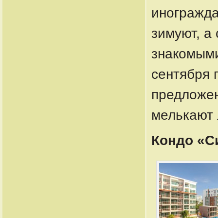
иногражда
зимуют, а
знакомыми
сентября 
предложен
мелькают 
Кондо «Си