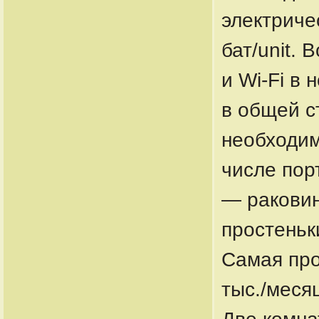
электриче
бат/unit. 
и Wi-Fi в
в общей с
необходим
числе пор
— раковин
простеньк
Самая про
тыс./месяц