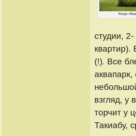
Кондо «Baa
студии, 2-
квартир).
(!). Все б
аквапарк,
небольшой
взгляд, у
торчит у 
Такиабу, 