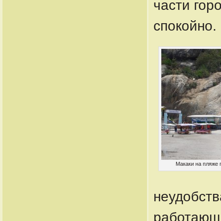
части гор
спокойно.
Макаки на пляже 
неудобств
работающи