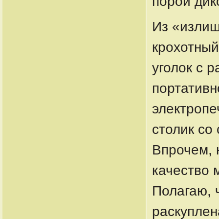
порой дик
Из «изли
крохотный
уголок с р
портативн
электропе
столик со
Впрочем, 
качество 
Полагаю, 
раскуплен