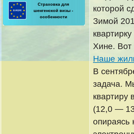
Страховка для
которой с
шенгенской визы -
особенности
Зимой 201
квартирку
Хине. Вот
Наше жиль
В сентябр
задача. М
квартиру 
(12,0 — 13
опираясь 