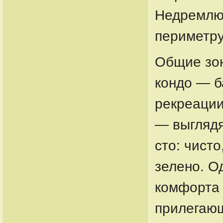
Недремлю
периметр
Общие зо
кондо — б
рекреации
— выглядя
сто: чисто
зелено. О
комфорта 
прилегающ