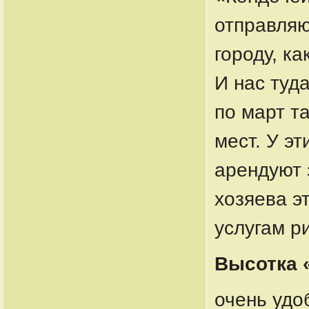
отправляю
городу, ка
И нас туд
по март т
мест. У э
арендуют з
хозяева э
услугам р
Высотка 
очень удо