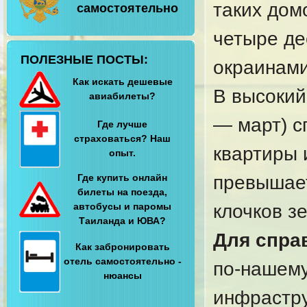
таких дом
самостоятельно
четыре дес
ПОЛЕЗНЫЕ ПОСТЫ:
окраинами
Как искать дешевые
В высокий
авиабилеты?
— март) с
Где лучше
страховаться? Наш
квартиры 
опыт.
Где купить онлайн
превышает
билеты на поезда,
автобусы и паромы
клочков з
Таиланда и ЮВА?
Для спра
Как забронировать
отель самостоятельно -
по-нашему
нюансы
инфрастру