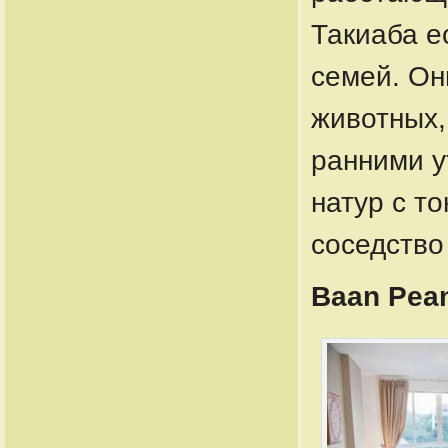
Такиаба е
семей. Он
животных,
ранними у
натур с т
соседство
Baan Pea