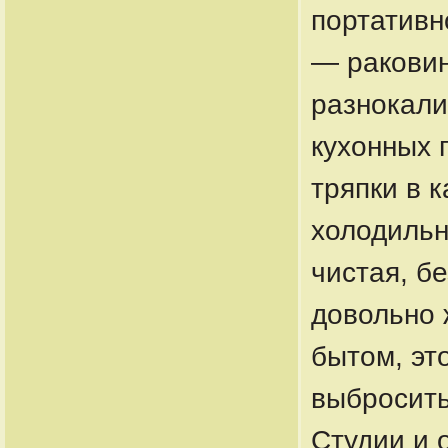
портативн
— раковин
разнокали
кухонных 
тряпки в 
холодильн
чистая, б
довольно 
бытом, это
выбросить
Студии и 