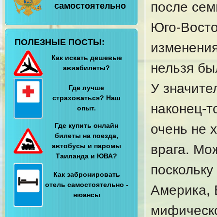
после сем
самостоятельно
Юго-Восто
ПОЛЕЗНЫЕ ПОСТЫ:
изменения
Как искать дешевые
нельзя бы
авиабилеты?
У значите
Где лучше
страховаться? Наш
наконец-то
опыт.
Где купить онлайн
очень не 
билеты на поезда,
автобусы и паромы
врага. Мо
Таиланда и ЮВА?
поскольку
Как забронировать
отель самостоятельно -
Америка, 
нюансы
мифическо