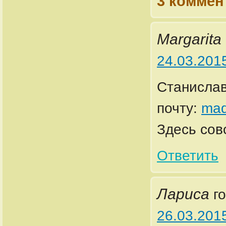
3 коммен
Margarita
24.03.201
Станислав
почту:
mad
Здесь совс
Ответить
Лариса
г
26.03.201