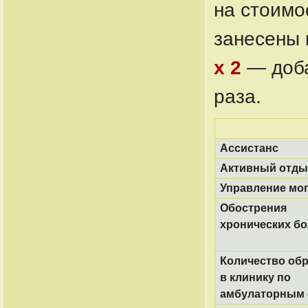
на стоимо
занесены 
x 2
— доба
раза.
Ассистанс
Активный отды
Управление мо
Обострения
хронических б
Количество об
в клинику по
амбулаторным 