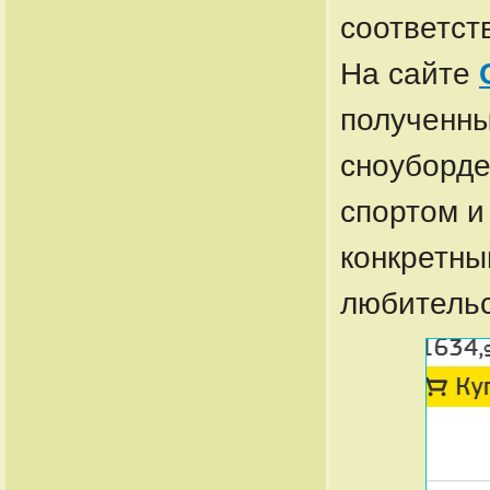
соответст
На сайте
полученны
сноуборде
спортом и
конкретны
любительс