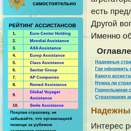
самостоятельно
есть пред
Другой в
РЕЙТИНГ АССИСТАНСОВ
1.
Euro-Center Holding
Именно об
2.
Mondial Assistance
3.
AXA Assistance
Оглавл
4.
Europ Assistance
Надежные стра
5.
Class Assistance
Где оформить 
6.
Savitar Group
Какого ассист
7.
AP Companies
Нужна ли стра
8.
Remed Assistance
Горнолыжная с
Global Voyager
9.
Страхование а
Assistance
10.
Smile Assistance
Надежные
Покупая страховку, не
забывайте, что организацией
Интерес р
помощи за рубежом
занимается ассистанс.