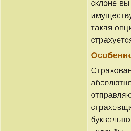
склоне вы
имуществу
такая опц
страхуется
Особенно
Страхован
абсолютно
отправляю
страховщи
буквально