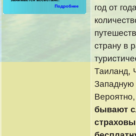
год от год
Подробнее
количеств
путешеств
страну в 
туристиче
Таиланд, 
Западную 
Вероятно,
бывают с
страховы
бесплатн