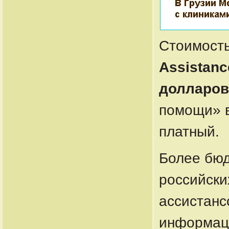
Стоимость
Assistanc
долларов
помощи» в
платный.
Более бю
российски
ассистанс
информаци