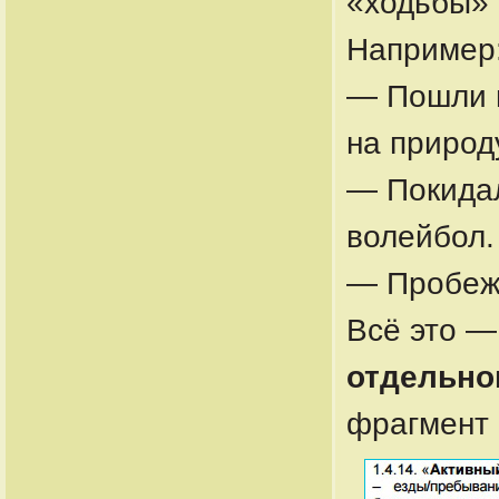
«ходьбы» 
Например
— Пошли п
на природ
— Покидал
волейбол.
— Пробежа
Всё это 
отдельно
фрагмент