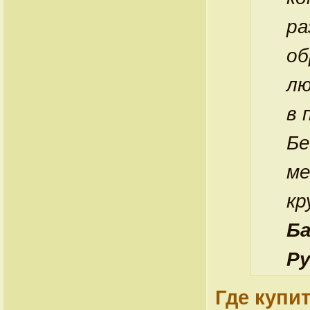
ра
об
лю
в 
Бе
ме
кр
Ба
Р
Где купи