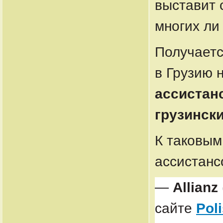
выставит 
многих ли
Получаетс
в Грузию 
ассистан
грузинск
К таковым
ассистан
—
Allianz
сайте
Pol