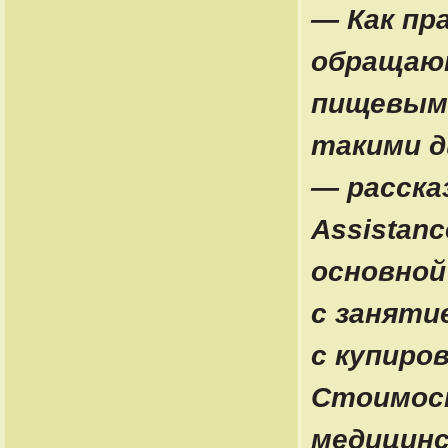
— Как пр
обращают
пищевыми
такими д
— расска
Assistan
основной
с заняти
с купиро
Стоимост
медицинс