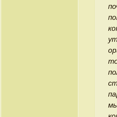
по
по
ко
ут
ор
то
по
ст
па
мы
ко