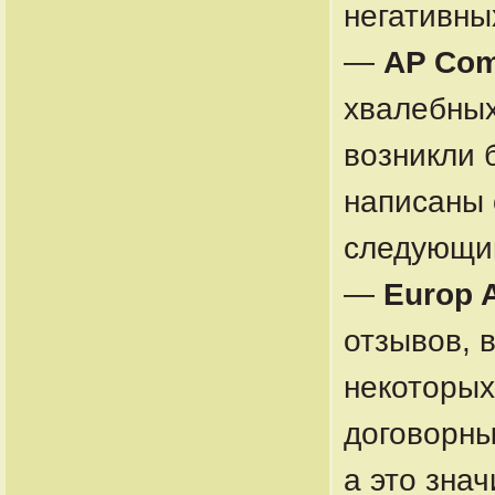
негативны
—
AP Com
хвалебных
возникли 
написаны 
следующим
—
Europ 
отзывов, в
некоторых 
договорны
а это знач