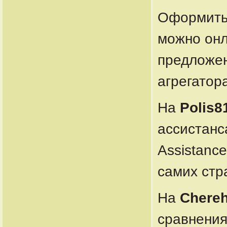
Оформить 
можно онл
предложен
агрегатор
На
Polis8
ассистанс
Assistanc
самих стр
На
Chere
сравнения