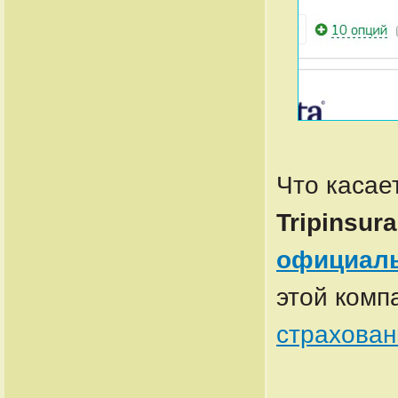
Что касае
Tripinsur
официаль
этой комп
страховани