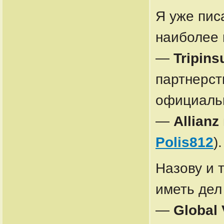
Я уже пис
наиболее 
—
Tripins
партнерст
официаль
—
Allianz
Polis812
)
.
Назову и т
иметь дел
—
Global