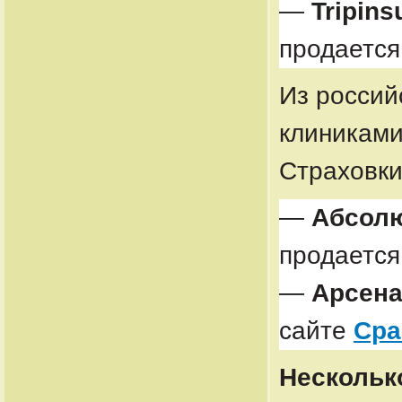
—
Tripins
продается
Из россий
клиниками
Страховки
—
Абсолю
продается
—
Арсен
сайте
Сра
Нескольк