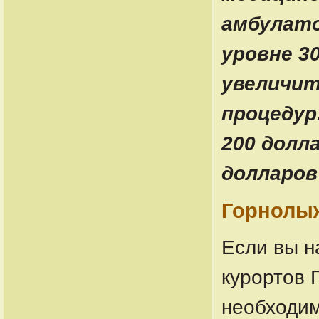
амбулато
уровне 3
увеличит
процедур
200 долл
долларов
Горнолыж
Если вы н
курортов 
необходим