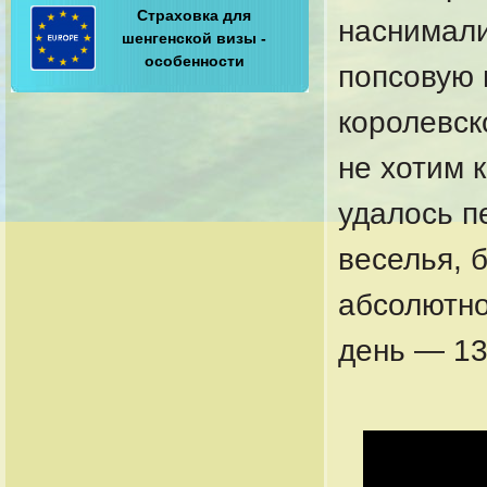
Страховка для
наснимали
шенгенской визы -
особенности
попсовую 
королевск
не хотим 
удалось п
веселья, 
абсолютно
день — 13