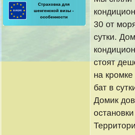
Страховка для
кондицион
шенгенской визы -
особенности
30 от моря
сутки. До
кондицион
стоят деше
на кромке
бат в сутк
Домик дов
остановки
Территор