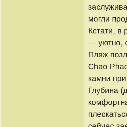
заслужива
могли про
Кстати, в
— уютно, 
Пляж возл
Chao Phao
камни при
Глубина (
комфортна
плескатьс
сейчас за