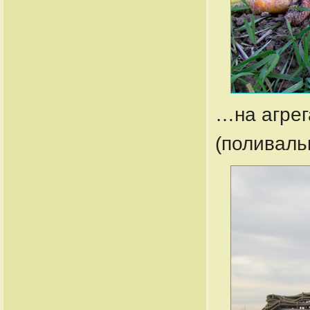
…на агрег
(поливаль