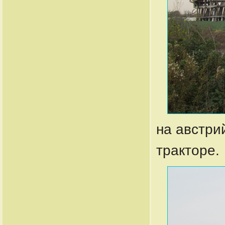
на австри
тракторе.