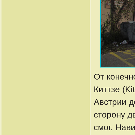
От конечн
Киттзе (Ki
Австрии д
сторону д
смог. Нав