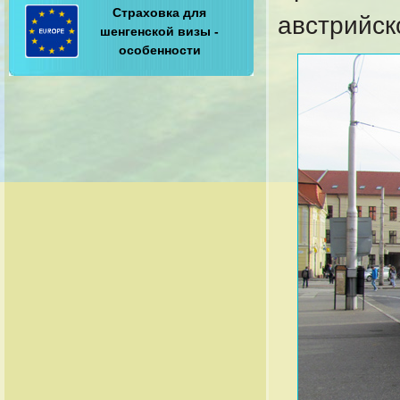
Страховка для
австрийск
шенгенской визы -
особенности