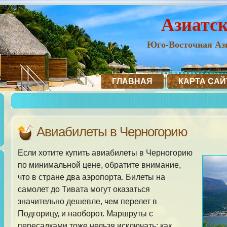
Азиатс
Юго-Восточная Ази
ГЛАВНАЯ
КАРТА САЙ
Авиабилеты в Черногорию
Если хотите купить авиабилеты в Черногорию
по минимальной цене, обратите внимание,
что в стране два аэропорта. Билеты на
самолет до Тивата могут оказаться
значительно дешевле, чем перелет в
Подгорицу, и наоборот. Маршруты с
пересадками тоже нельзя исключать: как