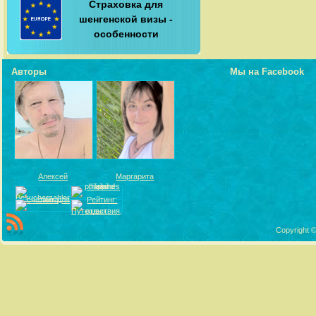
Страховка для
шенгенской визы -
особенности
Авторы
Мы на Facebook
Алексей
Маргарита
Copyright ©