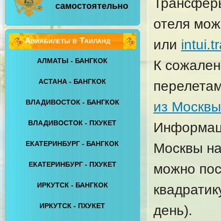
Трансферы
самостоятельно
отеля мо
Авиабилеты в Таиланд
или
intui.t
АЛМАТЫ - БАНГКОК
К сожален
АСТАНА - БАНГКОК
перелетам
ВЛАДИВОСТОК - БАНГКОК
из Москвы
ВЛАДИВОСТОК - ПХУКЕТ
Информаци
ЕКАТЕРИНБУРГ - БАНГКОК
Москвы на
ЕКАТЕРИНБУРГ - ПХУКЕТ
можно пос
ИРКУТСК - БАНГКОК
квадратик
ИРКУТСК - ПХУКЕТ
день).